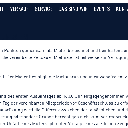
NT
VERKAUF
SERVICE
DAS SIND WIR
EVENTS
KONT
GUNGEN
en Punkten gemeinsam als Mieter bezeichnet und beinhalten som
r die vereinbarte Zeitdauer Mietmaterial leihweise zur Verfügun
.
lt. Der Mieter bestätigt, die Mietausrüstung in einwandfreiem 
end des ersten Ausleihtages ab 16:00 Uhr entgegengenommen 
 Tag der vereinbarten Mietperiode vor Geschäftsschluss zu erfo
ausrüstung wird die Differenz zwischen der tatsächlichen und 
terung oder andere Gründe berechtigen nicht zum Vertragsrückt
er Unfall eines Mieters gilt unter Vorlage eines ärztlichen Zeu