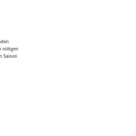
nden
n nötigen
n Saison