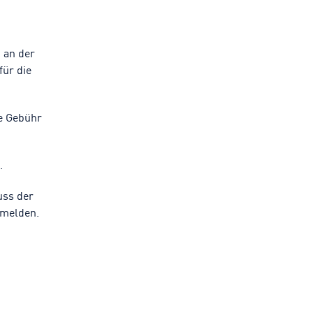
 an der
für die
ne Gebühr
.
uss der
 melden.