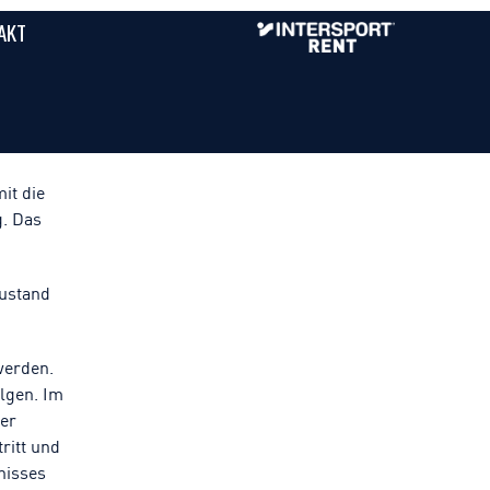
AKT
it die
g. Das
Zustand
werden.
lgen. Im
der
ritt und
gnisses